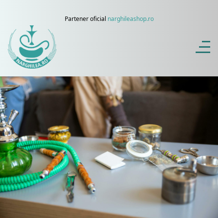
Partener oficial
narghileashop.ro