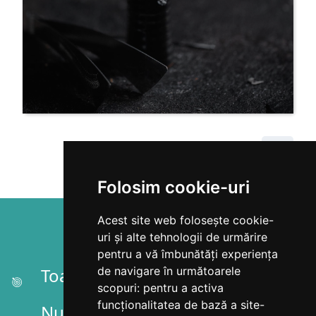
Folosim cookie-uri
Acest site web folosește cookie-
Contacteaza-ne
uri și alte tehnologii de urmărire
pentru a vă îmbunătăți experiența
Toate articolele
de navigare în următoarele
scopuri:
pentru a activa
funcționalitatea de bază a site-
Nu colectam date personale pe