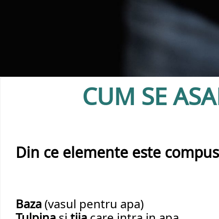
CUM SE AS
Din ce elemente este compus
Baza 
(vasul pentru apa)
Tulpina
 si 
tija
 care intra in apa