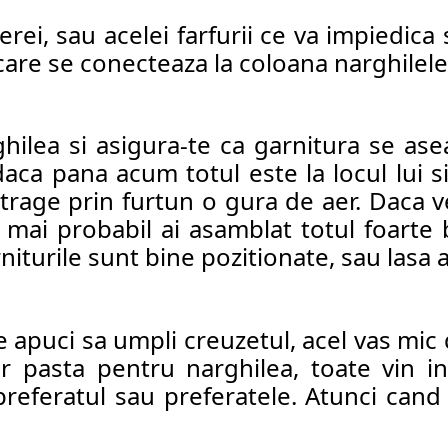
erei
, sau acelei farfurii ce va impiedica
care se conecteaza la coloana narghilelei
ghilea si asigura-te ca garnitura se ase
daca pana acum totul este la locul lui si
trage prin furtun o gura de aer. Daca v
 mai probabil ai asamblat totul foarte 
rniturile sunt bine pozitionate, sau lasa 
e apuci sa umpli 
creuzetul,
 acel vas mic
r pasta pentru narghilea, toate vin in
preferatul sau preferatele. Atunci cand 