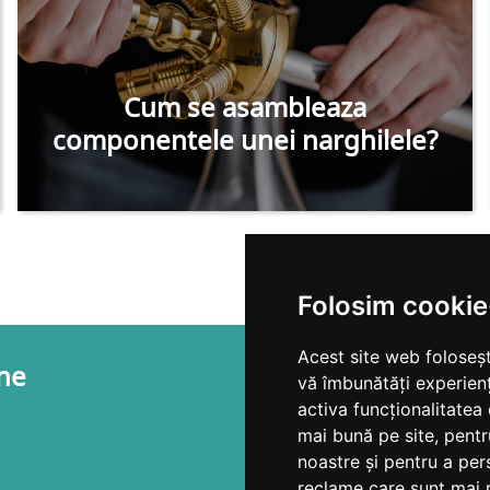
Cum se asambleaza
componentele unei narghilele?
Folosim cookie
Acest site web foloseșt
ne
vă îmbunătăți experien
activa funcționalitatea
mai bună pe site
,
pentr
noastre și pentru a per
reclame care sunt mai 