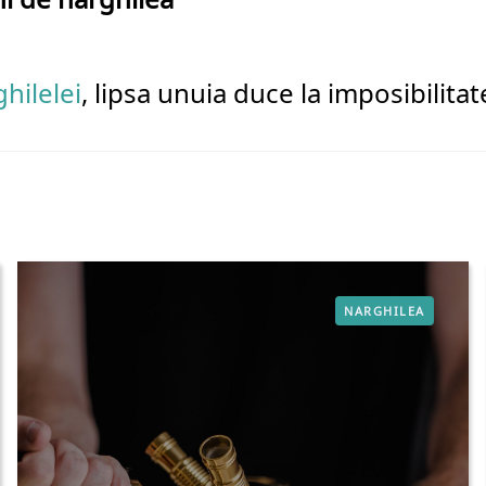
ghilelei
, lipsa unuia duce la imposibilitat
NARGHILEA