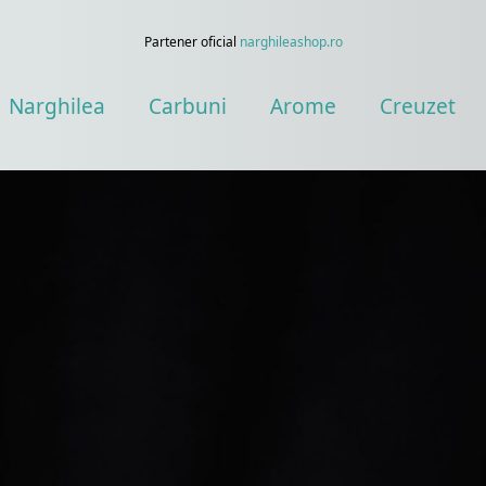
Partener oficial
narghileashop.ro
Narghilea
Carbuni
Arome
Creuzet